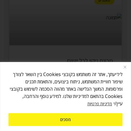
מאמרים
מכונת ניקוי לכל יישום
לידיעתך, אתר זה משתמש בקובצי Cookies בין השאר לצורך
קרא עוד »
שיפור חוויית המשתמש, ניתוח ביצועים, והתאמת תכנים
ופרסומות. המשך הגלישה באתר מהווה הסכמה לשימוש בקובצי
אז אולי אנחנו לא מחלקים כאן עוגיות,
יולי 5, 2017
וגם אם היו נשארים פירורים - יש לנו איך
Cookies בהתאם למדיניות שלנו. למידע נוסף והרחבה,
הבנתי
לנקות אותם :)
עיין/י
מדיניות פרטיות
אבל, אנחנו כן משתמשים בנתוני הגלישה
שלך (ה -Cookies) בכדי לשפר את החוויה
למדיניות
שלכם למקסימום באתר שלנו. תנו קליק
הפרטיות
ותרגישו בבית.
מסכים
מאמרים
אנחנו כאן לכל שאלה.