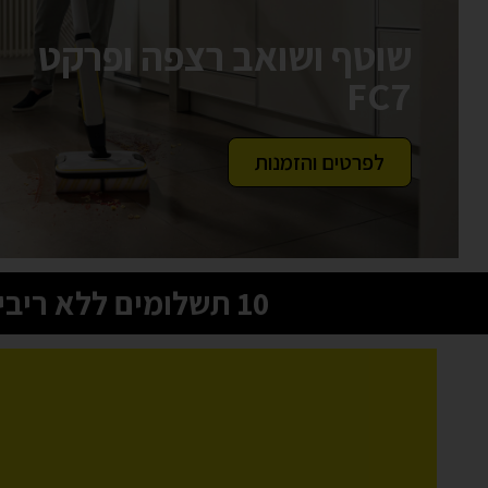
שוטף ושואב רצפה ופרקט
FC7
לפרטים והזמנות
10 תשלומים ללא ריבית