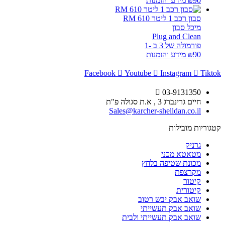
90
₪
מידע והזמנות
סבון רכב 1 ליטר RM 610
מיכל סבון
Plug and Clean
פורמולה של 3 ב -1
90
₪
מידע והזמנות
Facebook
Youtube
Instagram
Tiktok
03-9131350
חיים גרינברג 3 , א.ת סגולה פ"ת
Sales@karcher-shelldan.co.il
קטגוריות מובילות
גרניק
מטאטא מכני
מכונת שטיפה בלחץ
מקרצפת
קיטור
קיטורית
שואב אבק יבש רטוב
שואב אבק תעשייתי
שואב אבק תעשייתי ולבית