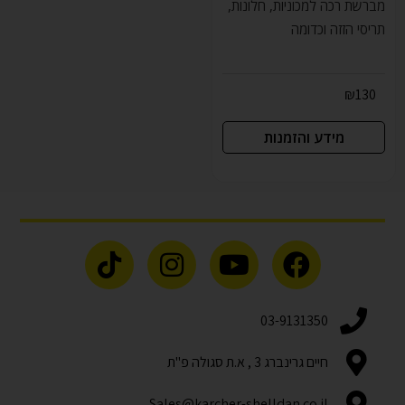
מברשת רכה למכוניות, חלונות,
תריסי הזזה וכדומה
₪
130
מידע והזמנות
03-9131350
חיים גרינברג 3 , א.ת סגולה פ"ת
Sales@karcher-shelldan.co.il