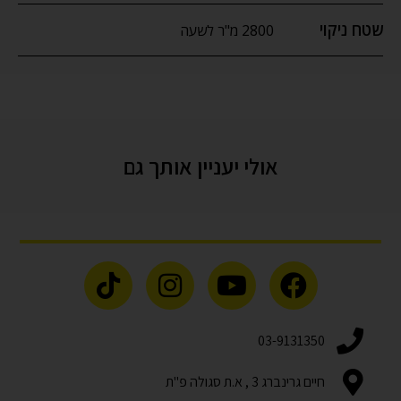
שטח ניקוי
2800 מ"ר לשעה
אולי יעניין אותך גם
03-9131350
חיים גרינברג 3 , א.ת סגולה פ"ת