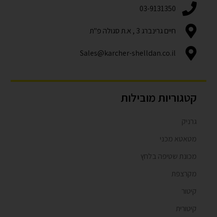
03-9131350
חיים גרינברג 3 , א.ת סגולה פ"ת
Sales@karcher-shelldan.co.il
קטגוריות מובילות
גרניק
מטאטא מכני
מכונת שטיפה בלחץ
מקרצפת
קיטור
קיטורית