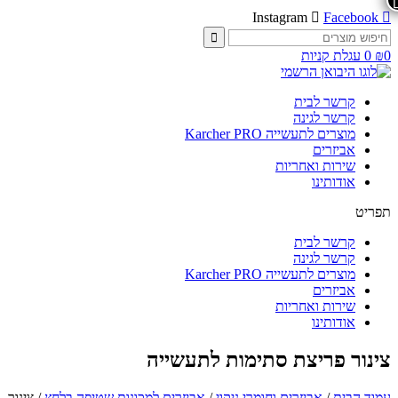
Instagram
Facebook
חיפוש
עבור:
0
₪
0
עגלת קניות
קרשר לבית
קרשר לגינה
מוצרים לתעשייה Karcher PRO
אביזרים
שירות ואחריות
אודותינו
תפריט
קרשר לבית
קרשר לגינה
מוצרים לתעשייה Karcher PRO
אביזרים
שירות ואחריות
אודותינו
צינור פריצת סתימות לתעשייה
עמוד הבית
/
אביזרים וחומרי ניקוי
/
אביזרים למכונות שטיפה בלחץ
/ צינור