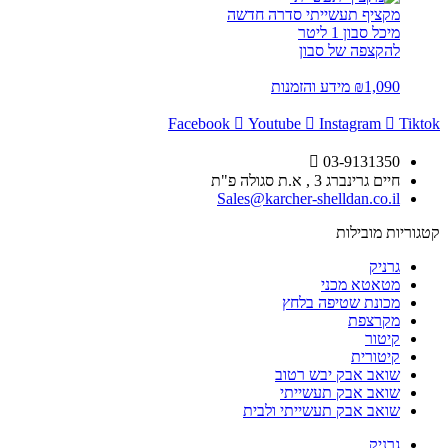
מקציף תעשייתי סדרה חדשה
מיכל סבון 1 ליטר
להקצפה של סבון
1,090
₪
מידע והזמנות
Facebook
Youtube
Instagram
Tiktok
03-9131350
חיים גרינברג 3 , א.ת סגולה פ"ת
Sales@karcher-shelldan.co.il
קטגוריות מובילות
גרניק
מטאטא מכני
מכונת שטיפה בלחץ
מקרצפת
קיטור
קיטורית
שואב אבק יבש רטוב
שואב אבק תעשייתי
שואב אבק תעשייתי ולבית
גרניק