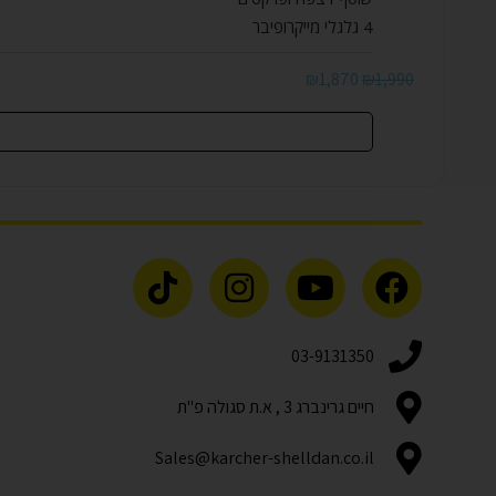
4 גלגלי מייקרופיבר
₪
1,870
₪
1,990
03-9131350
חיים גרינברג 3 , א.ת סגולה פ"ת
Sales@karcher-shelldan.co.il