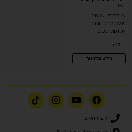
SC
אביזר לניקוי שטיחים
מרענן, מנקה ומחדש
את רכות הסיבים
₪
105
מידע והזמנות
03-9131350
חיים גרינברג 3 , א.ת סגולה פ"ת