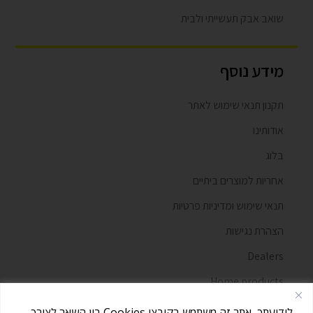
שואב אבק תעשייתי ולבית
מידע נוסף
תקנון תנאי שימוש לאתר
אודותינו
בלוג
אחריות למוצרים ביתיים
תנאי שימוש ומדיניות פרטיות
הצהרת נגישות
Dealers
Home products
מאמרים
לידיעתך, אתר זה משתמש בקובצי Cookies בין השאר לצורך