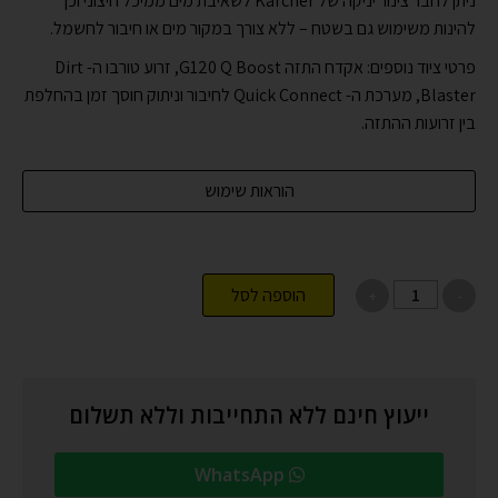
ניתן לחבר צינור יניקה של Kärcher לשאיבת מים ממיכל חיצוני וכך
להינות משימוש גם בשטח – ללא צורך במקור מים או חיבור לחשמל.
פרטי ציוד נוספים: אקדח התזה G120 Q Boost, זרוע טורבו ה- Dirt
Blaster, מערכת ה- Quick Connect לחיבור וניתוק חוסך זמן בהחלפת
בין זרועות ההתזה.
הוראות שימוש
הוספה לסל
ייעוץ חינם ללא התחייבות וללא תשלום
WhatsApp