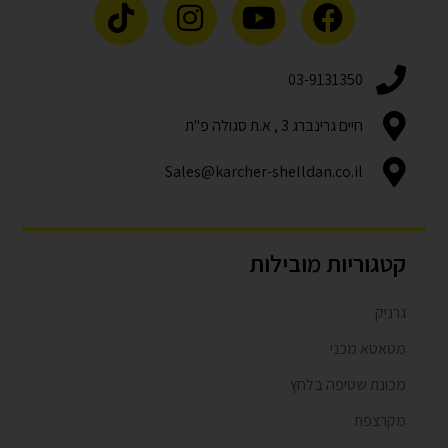
03-9131350
חיים גרינברג 3 , א.ת סגולה פ"ת
Sales@karcher-shelldan.co.il
קטגוריות מובילות
גרניק
מטאטא מכני
מכונת שטיפה בלחץ
מקרצפת