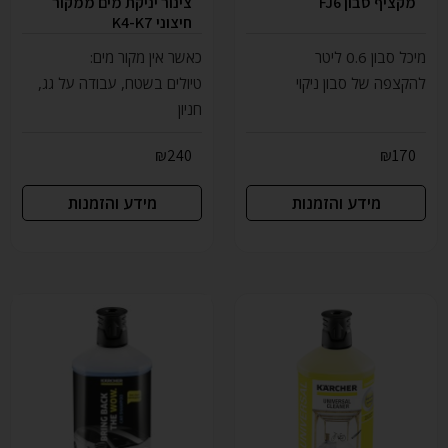
מקציף סבון FJ6
צינור יניקת מים ממקור
חיצוני K4-K7
מיכל סבון 0.6 ליטר
כאשר אין מקור מים:
להקצפה של סבון ניקוי
טיולים בשטח, עבודה על גג,
חניון
₪
240
₪
170
מידע והזמנות
מידע והזמנות