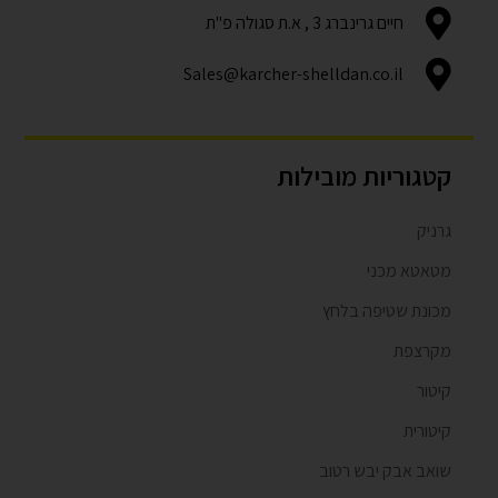
חיים גרינברג 3 , א.ת סגולה פ"ת
Sales@karcher-shelldan.co.il
קטגוריות מובילות
גרניק
מטאטא מכני
מכונת שטיפה בלחץ
מקרצפת
קיטור
קיטורית
שואב אבק יבש רטוב