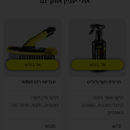
אולי יעניין אותך גם
אזל במלאי
אזל במלאי
תרסיס ניקוי גלגלים
מברשת רכה WB60
לניקוי טיפול והגנה
לניקוי עדין וייסודי
לגלגלי המכונית, האופנוע
למכוניות, חלונות, תריסי הזזה
והאופניים
₪
185
₪
70