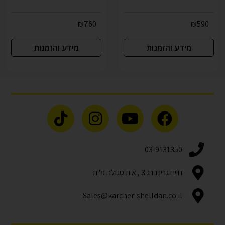
₪
760
₪
590
מידע והזמנות
מידע והזמנות
03-9131350
חיים גרינברג 3 , א.ת סגולה פ"ת
Sales@karcher-shelldan.co.il