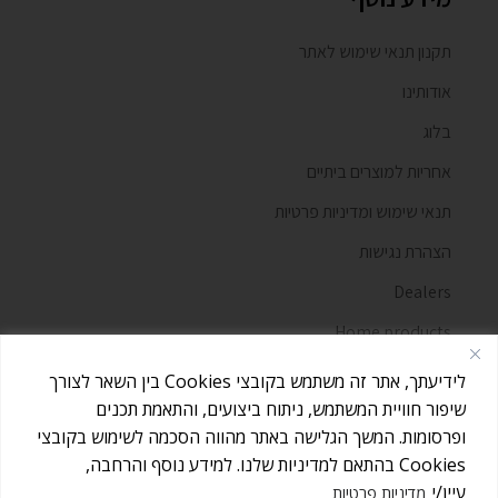
תקנון תנאי שימוש לאתר
אודותינו
בלוג
אחריות למוצרים ביתיים
תנאי שימוש ומדיניות פרטיות
הצהרת נגישות
Dealers
Home products
מאמרים
לידיעתך, אתר זה משתמש בקובצי Cookies בין השאר לצורך
שיפור חוויית המשתמש, ניתוח ביצועים, והתאמת תכנים
ופרסומות. המשך הגלישה באתר מהווה הסכמה לשימוש בקובצי
אז אולי אנחנו לא מחלקים כאן עוגיות,
וגם אם היו נשארים פירורים - יש לנו איך
Cookies בהתאם למדיניות שלנו. למידע נוסף והרחבה,
הבנתי
לנקות אותם :)
עיין/י
מדיניות פרטיות
כל הזכויות שמורות לדן שלדן יבואן קרשר בישראל