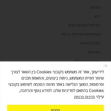
אודותינו
בלוג
אחריות למוצרים ביתיים
תנאי שימוש ומדיניות פרטיות
הצהרת נגישות
Dealers
Home products
מאמרים
לידיעתך, אתר זה משתמש בקובצי Cookies בין השאר לצורך
שיפור חוויית המשתמש, ניתוח ביצועים, והתאמת תכנים
ופרסומות. המשך הגלישה באתר מהווה הסכמה לשימוש בקובצי
אז אולי אנחנו לא מחלקים כאן עוגיות,
וגם אם היו נשארים פירורים - יש לנו איך
Cookies בהתאם למדיניות שלנו. למידע נוסף והרחבה,
הבנתי
לנקות אותם :)
עיין/י
מדיניות פרטיות
כל הזכויות שמורות לדן שלדן יבואן קרשר בישראל
אבל, אנחנו כן משתמשים בנתוני הגלישה
שלך (ה -Cookies) בכדי לשפר את החוויה
למדיניות
שלכם למקסימום באתר שלנו. תנו קליק
הפרטיות
ותרגישו בבית.
מסכים