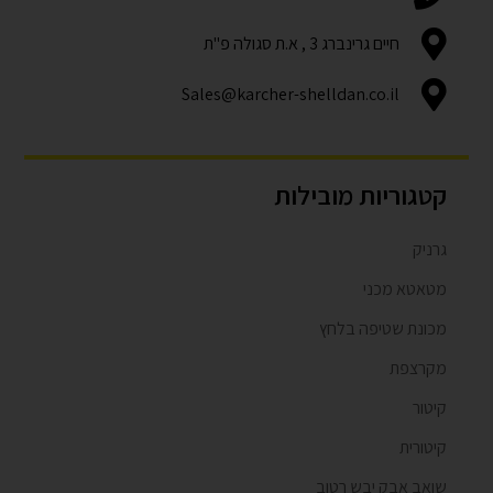
חיים גרינברג 3 , א.ת סגולה פ"ת
Sales@karcher-shelldan.co.il
קטגוריות מובילות
גרניק
מטאטא מכני
מכונת שטיפה בלחץ
מקרצפת
קיטור
קיטורית
שואב אבק יבש רטוב