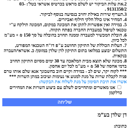
2.את עלות הביקור יש לשלם מראש בכרטיס אשראי בטל': 03-
9131350/2 .
3.תעריף שירות באילת יחויב בנסיעה בנוסף לביקור.
4. המחיר אינו כולל חלקי חילוף ואביזרים.
5. במידה ואין אפשרות לתקן את המכונה במקום, המכונה תילקח ע"י
טכנאי לטיפול במעבדת החברה בפתח תקווה.
6. הובלת המכשיר למעבדה וממנה תחויב בהובלה על סך 150 ₪ + מע"מ
לכל כיוון.
7. העלות הכוללת של התיקון תחושב ע"פ דו"ח הטכנאי המפורט,
התשלום יבוצע במלואו בתום התיקון לדן שלדן במזומן/ כ. אשראי/העברה
בנקאית.
8. מכונה שלא תוצא מבית המלאכה עד 30 ימים מסיום התיקון תחויב
בדמי אחסה של 50 ₪ + מע"מ לכל יום אחסון.
*** לקוח יקר, שים לב - במידה וקיים חוב בחשבונך אנא שלם אותו טרם
פניה לקבלת שרות על מנת למנוע אי נעימות ועיכוב במתן השרות ***
אשרו את תיבת הסימון על מנת לשלוח את הבקשה:
אנו מאשרים ומתחייבים לשלם עם ביצוע השרות את המחירים
כדלקמן
דן שלדן בע”מ
כתובת: