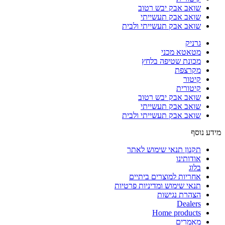
שואב אבק יבש רטוב
שואב אבק תעשייתי
שואב אבק תעשייתי ולבית
גרניק
מטאטא מכני
מכונת שטיפה בלחץ
מקרצפת
קיטור
קיטורית
שואב אבק יבש רטוב
שואב אבק תעשייתי
שואב אבק תעשייתי ולבית
מידע נוסף
תקנון תנאי שימוש לאתר
אודותינו
בלוג
אחריות למוצרים ביתיים
תנאי שימוש ומדיניות פרטיות
הצהרת נגישות
Dealers
Home products
מאמרים