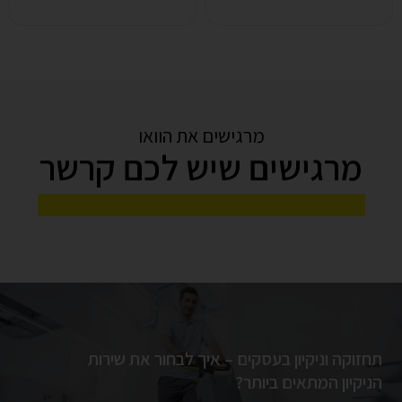
מרגישים את הוואו
מרגישים שיש לכם קרשר
מאוורר תעשייתי: המפתח לסביבת עבודה
יעילה ונקייה יותר
בחללים תעשייתיים גדולים כמו מפעלים, מחסנים
לוגיסטיים או חממות חקלאיות, שמירה על תנאי סביבה
מיטביים היא אתגר מרכזי. עומסי חום, לחות גבוהה, …
תחזוקה וניקיון בעסקים – איך לבחור את שירות
הניקיון המתאים ביותר?