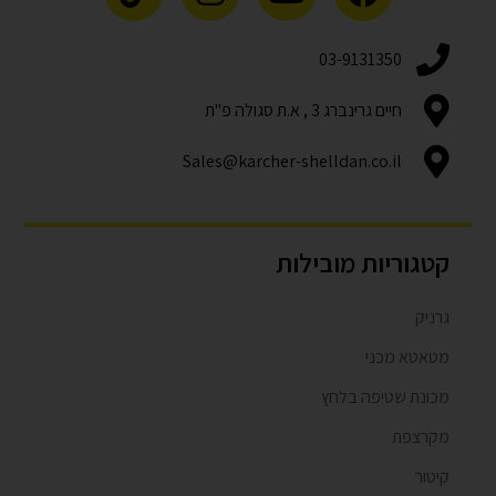
03-9131350
חיים גרינברג 3 , א.ת סגולה פ"ת
Sales@karcher-shelldan.co.il
קטגוריות מובילות
גרניק
מטאטא מכני
מכונת שטיפה בלחץ
מקרצפת
קיטור