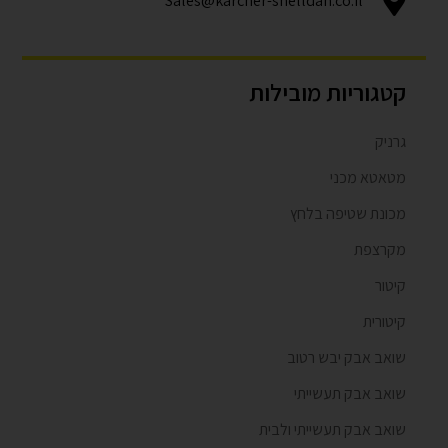
Sales@karcher-shelldan.co.il
קטגוריות מובילות
גרניק
מטאטא מכני
מכונת שטיפה בלחץ
מקרצפת
קיטור
קיטורית
שואב אבק יבש רטוב
שואב אבק תעשייתי
שואב אבק תעשייתי ולבית