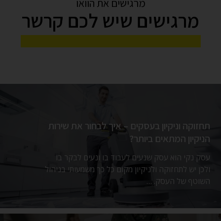
מרגישים את הוואו
מרגישים שיש לכם קרשר
מאוורר תעשייתי: המפתח לסביבת עבודה
יעילה ונקייה יותר
בחללים תעשייתיים גדולים כמו מפעלים, מחסנים
לוגיסטיים או חממות חקלאיות, שמירה על תנאי סביבה
מיטביים היא אתגר מרכזי. עומסי חום, לחות גבוהה, …
תחזוקה וניקיון בעסקים – איך לבחור את שירות
הניקיון המתאים ביותר?
עסק נקי הוא עסק שנעים לעבוד בו ונעים לבקר בו
ולכן יש לתחזוקה ולניקיון מקום כל כך משמעותי בניהול
השוטף של העסק. …