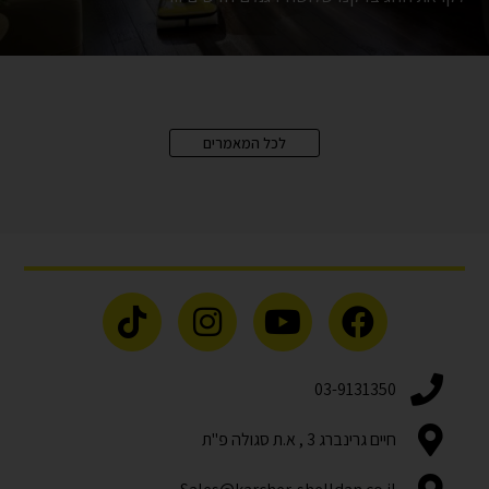
לכל המאמרים
03-9131350
חיים גרינברג 3 , א.ת סגולה פ"ת