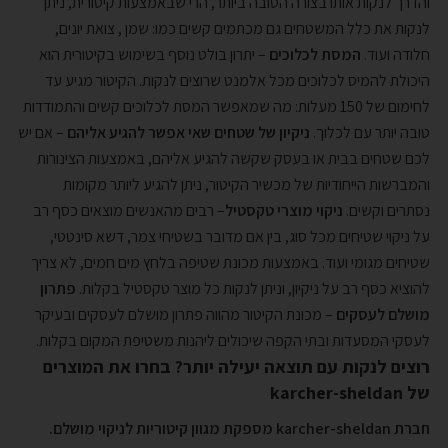
והדרך לנקות אותו בצורה הטובה ביותר, הרי שבאמצעות קיטורית, ניתן
לנקות את כלל המשטחים גם מכתמים קשים כמו: שמן , צואת יונים,
חלודה ועוד.
המסת לכלוכים
– יתרון בולט נוסף בשימוש בקיטורית הוא
היכולת להמיס לכלוכים מכל אלמנט שרוצים לנקות. הקיטור מגיע עד
לחימום של 150 מעלות: מה שמאפשר המסת לכלוכים קשים והתמודדות
טובה יותר עם לכלוך.
ניקיון של שטחים שאי אפשר להגיע אליהם
– אם יש
לכם שטחים בבית או בעסק שקשה להגיע אליהם, באמצעות הצינורות
והמברשות הייחודיות של מכשיר הקיטור, ניתן להגיע ליותר מקומות
נסתרים וקשים.
ניקוי מוצרי טקסטיל
– רבים מהאנשים מוצאים כסף רב
על ניקוי שטיחים מכל סוג, בין אם מדובר בשטיחי צמר, דשא סינטטי,
שטיחים מגומי ועוד. באמצעות מכונת שטיפה בלחץ מים חמים, לא צריך
להוציא כסף רב על ניקיון, וניתן לנקות כל מוצר טקסטיל בקלות.
פתרון
מושלם לעסקים
– מכונת הקיטור מהווה פתרון מושלם לעסקים ובעיקר
לעסקי המסעדות ובתי הקפה שיכולים ליהנות משטיפת המקום בקלות.
רוצים לנקות עם תוצאה יעילה יותר? בחרו את המוצרים
של karcher-sheldan
חברת karcher-sheldan מספקת מגוון קיטוריות לניקוי מושלם.