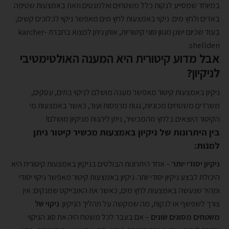
במיוחד שמסייע לנקות כלל משטחים ואלמנטים וזאת באמצעות שטיפה
באדים ולחץ מים. ניקוי באמצעות לחץ מים מאפשר ניקוי לכלוכים קשים,
בעוד שכיום ישנן מגוון סוגי קיטוריות, אותן ניתן למצוא בחברת karcher-
shellden.
אבל מדוע קיטורית היא המענה האולטימטיבי
לניקיון?
ניקיון באמצעות קיטור מאפשר מענה מושלם לניקוי בתים, עסקים,
משרדים משטחים מכוניות, גגות מרפסות ועוד, כאשר באמצעות מי
הקיטור היוצאים בלחץ מהמכשיר, ניתן ליהנות מניקיון מושלם!
בין היתרונות של ניקיון באמצעות מכשיר קיטור ניתן
למנות:
ניקיון יסודי יותר
– אחד היתרונות הבולטים בניקיון באמצעות קיטורית היא
היכולת לבצע ניקיון יסודי יותר. ניקיון באמצעות קיטור מאפשר ניקוי יסודי
ומהיר שנעשה באמצעות לחץ מים, כאשר את האובייקט שמנקים: אין
צורך לשפשף או לנקות, מה שמקשה על תהליך הניקיון.
ניקוי של
משטחים מסוגים שונים
– אם בעבר לכל משטח היה את סוג הניקוי