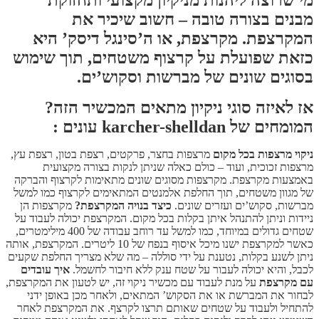
מבנים בצורה טובה – חשוב שיכיר את
המקרצפת. מקרצפת, או ה’סינגל דיסק’ היא
כזאת שפועלת על קרצוף משטחים, תוך שימוש
בסוגים שונים של מברשות וסקוש’ים.
אז לאיזה סוגי ניקיון מתאים המכשיר הזה?
המומחים של karcher-shelldan עונים :
ניקוי מרצפות בכל מקום
מרצפות בחצר, פרקטים, רצפת בטון, רצפת עץ,
מרצפות זכוכית, ועוד – כולם כאלה שניתן לנקות בצורה מקצועית
באמצעות מקרצפת.
מקרצפות מסוגים שונים מתאימות לקרצוף והברקה
של מגוון משטחים, תוך החלפת אלמנטים המתאימים לקרצוף כמו למשל
מברשות, סקוש’ים ועזרים שונים.
כיצד בנויה המקרצפת?
מקרצפות הן
ניידות וניתן להתנהל איתן בקלות בכל מקום. המקרצפת יכולה לעבוד על
שטחים גדולים במיוחד, כמו למשל עד רוחב עבודה של 400 מילימטרים,
כאשר למקרצפת ישנו מיכל איסוף בנפח של 10 ליטרים.
המקרצפת, אותה
ניתן לשנע בקלות, נטענת על ידי סוללה – מה שלא מצריך החלפת שקעים
לכבל, והיא יכולה לעבור על שטח ענק ללא חיבור לחשמל.
איך עובדים
עם מקרצפת
על מנת לעבוד עם מכשיר ניקוי זה, יש לטעון את המקרצפת,
לבחור את המברשת או את הסקוש’ המתאים, ולאחר מכן באופן ידני
להתחיל ולעבוד על שטחים שאותם תרצו לקרצף.
את המקרצפת לאחר