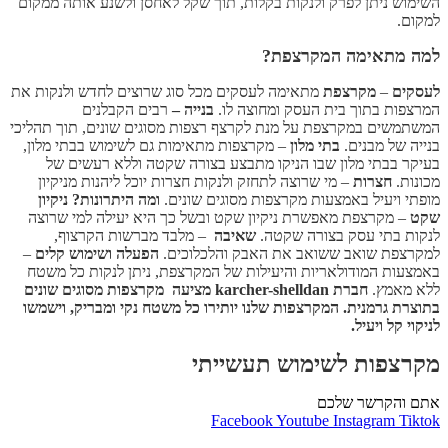
השימוש ניתן לפרק ולנקות בקלות, תוך שקל לאחסן ולשנע אותה ממקום
למקום.
למה מתאימה המקרצפת?
לעסקים
–
מקרצפת
מתאימה לעסקים מכל סוג שרוצים לחדש ולנקות את
המרצפות בתוך בית העסק ומחוצה לו.
בנייה –
רבים הקבלנים
המשתמשים במקרצפת על מנת לקרצף רצפות מסוגים שונים, תוך תהליכי
בנייה של מבנים.
בתי מלון
– מקרצפות מתאימות גם לשימוש בבתי מלון,
בעיקר בבתי מלון שבו הניקו מתבצע בצורה שקטה וללא רעשים של
מכונות.
חצרות
– מי שרוצה לתחזק ולנקות חצרות יוכל ליהנות מניקיון
מופתי ויעיל באמצעות מקרצפות מסוגים שונים.
ומה היתרונות?
ניקיון
שקט
– מקרצפת מאפשרת ניקיון שקט ובשל כך היא יעילה למי שרוצה
לנקות בתי עסק בצורה שקטה.
שאיבה
– מלבד מברשות הקרצוף,
למקרצפת שואב ששואב את האבק והלכלוכים.
הפעלה ושימוש קלים
–
באמצעות המודולאריות והיעילות של המקרצפת, ניתן לנקות כל משטח
ללא מאמץ.
חברת karcher-shelldan מציעה מקרצפות מסוגים שונים
בתוצרת גרמנית. המקרצפות שלנו יותירו כל משטח נקי ומבריק, וישמשו
לניקוי קל ויעיל.
מקרצפות לשימוש תעשייתי
אתם והקרשר שלכם
Facebook
Youtube
Instagram
Tiktok