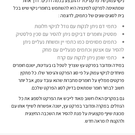
ניקוי עמוק של פרקט יכול להתבצע בכמה דרכים : דרך אחת
שמתאימה לפרקט למינציה היא להשתמש בחומרי ניקוי שיש בכל
בית לסוגים שונים של כתמים, לדוגמה :
כתמי דם ניתן לנקות עם נוזל לניקוי חלונות
מסטיק וחומרים דביקים ניתן להסיר עם סכין פלסטיק
כתמים מסוימים כמו כתמי יין ומשחת נעליים ניתן
להסיר עם אצטון וכתמים מנעליים עם מחק
כתמי שומן ניתן לנקות עם קרח
במידה ומדובר בפרקט עץ שצריך לטפל בו בעדינות, ישנם חומרים
מיוחדים לניקוי עמוק על פי סוג הפרקט והגימור שלו. כל מתקין
פרקטים ממליץ על חומרים מחברות שהוא עובד עמן, אבל יותר
חשוב לבחור חומר שמתאים בדיוק לסוג הפרקט שלכם.
גם במקרים האלו חשוב מאוד לייבש את הפרקט ולספוג את כל
הנוזלים. במקרה ומדובר בפרקט עץ, ישנה אפשרות לשייף אותו עם
מכונת שיוף מקצועית על מנת להסיר את השכבה החיצונית
ולהקנות לו מראה חדש.