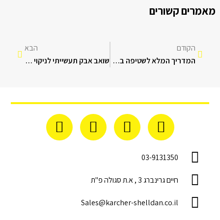
מאמרים קשורים
הקודם
הבא
המדריך המלא לשטיפה בלחץ גבוה
שואב אבק תעשייתי לניקוי מושלם של השיש
03-9131350
חיים גרינברג 3 , א.ת סגולה פ"ת
Sales@karcher-shelldan.co.il